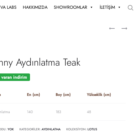
UVA LABS
HAKKIMIZDA
SHOWROOMLAR
İLETİŞİM
nny Aydınlatma Teak
varan indirim
n
En (cm)
Boy (cm)
Yükseklik (cm)
nlatma
140
183
48
ODU:
YOK
KATEGORILER:
AYDINLATMA
KOLEKSIYON:
LOTUS