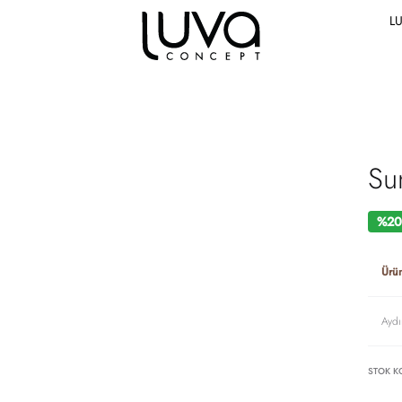
L
Su
%20 
Ürü
Aydı
STOK K