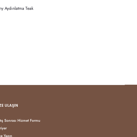
ny Aydınlatma Teak
ZE ULAŞIN
tış Sonrası Hizmet Formu
riyer
ze Yazın