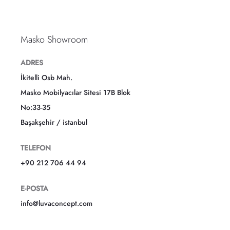
Masko Showroom
ADRES
İkitelli Osb Mah.
Masko Mobilyacılar Sitesi 17B Blok
No:33-35
Başakşehir / istanbul
TELEFON
+90 212 706 44 94
E-POSTA
info@luvaconcept.com