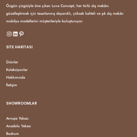
Özgün çizgisiyle öne çıkan Luva Concept, her türlü dış mekânı
güzelleştirmek için tasarlanmış dayanıklı, yüksek kaliteli ve şık dış mekân
mobilya modellerini müşterileriyle buluşturuyor.
SITE HARITASI
Ürünler
Koleksiyonlar
Hakkımızda
İletişim
SHOWROOMLAR
Avrupa Yakası
Anadolu Yakası
Bodrum