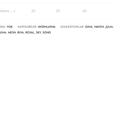
nlatma – L
25
25
62
ODU:
YOK
KATEGORILER:
AYDINLATMA
KOLEKSIYONLAR:
GINA
,
HAVEN
,
JULIA
,
LUNA
,
MESH
,
RIVA
,
ROYAL
,
SKY
,
SOHO