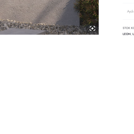
Aydı
STOK K
LEON
,