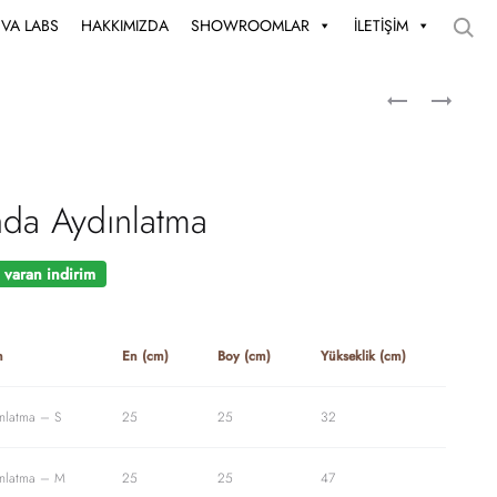
UVA LABS
HAKKIMIZDA
SHOWROOMLAR
İLETİŞİM
da Aydınlatma
varan indirim
n
En (cm)
Boy (cm)
Yükseklik (cm)
nlatma – S
25
25
32
ınlatma – M
25
25
47