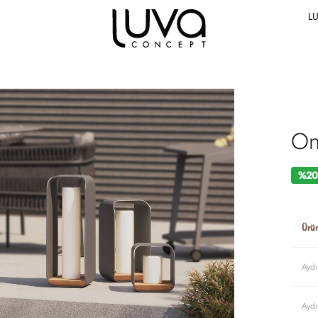
L
On
%20 
Ürü
Aydı
Ayd