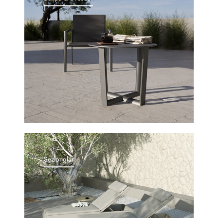
Şezlonglar