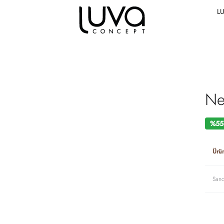
L
Ne
%55 
Ürü
Sand