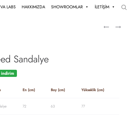
UVA LABS
HAKKIMIZDA
SHOWROOMLAR
İLETİŞİM
ed Sandalye
indirim
n
En (cm)
Boy (cm)
Yükseklik (cm)
alye
72
63
77