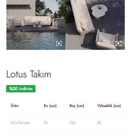
Lotus Takım
%20 indirim
Ürün
En (cm)
Boy (cm)
Yükseklik (cm)
Üçlü Kanepe
80
226
80