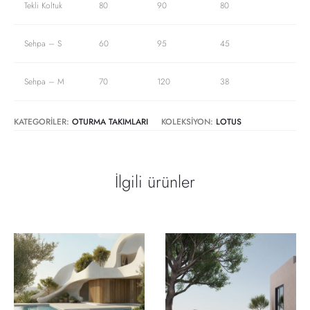
Tekli Koltuk
80
90
80
Sehpa – S
60
95
45
Sehpa – M
70
120
38
KATEGORILER:
OTURMA TAKIMLARI
KOLEKSIYON:
LOTUS
İlgili ürünler