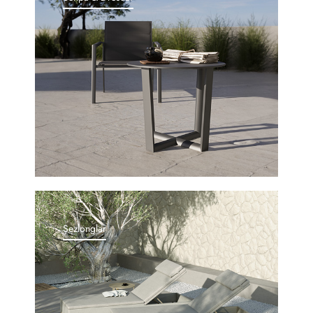
Şezlonglar