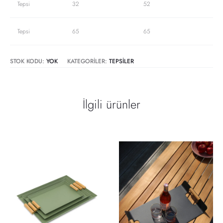
Tepsi
32
52
Tepsi
65
65
STOK KODU:
YOK
KATEGORILER:
TEPSILER
İlgili ürünler