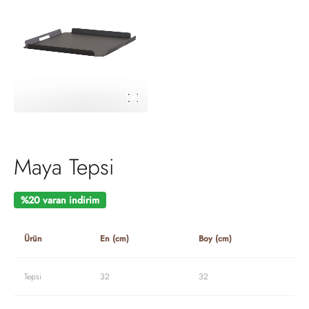
Maya Tepsi
%20 varan indirim
Ürün
En (cm)
Boy (cm)
Tepsi
32
32